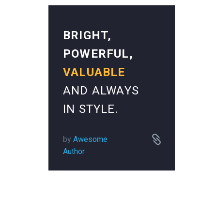
BRIGHT,
POWERFUL,
VALUABLE
AND ALWAYS
IN STYLE.


by
Awesome
Author