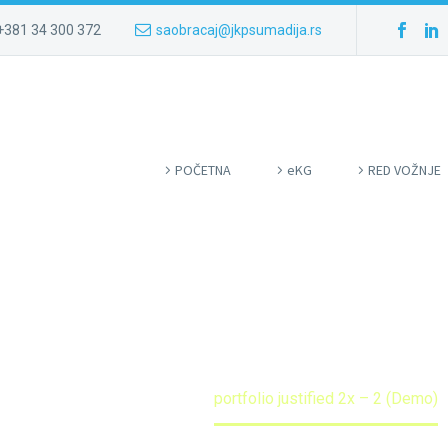
+381 34 300 372
saobracaj@jkpsumadija.rs
POČETNA
eKG
RED VOŽNJE
STIFIED 2X
tfolio Grid Demo (Demo)
portfolio justified 2x – 2 (Demo)