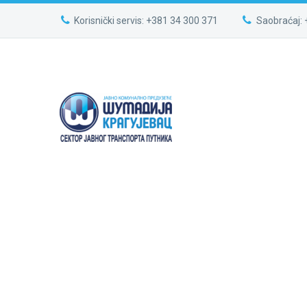
Korisnički servis: +381 34 300 371
Saobraćaj: 
PORTFOLIO
JU
Home
Portfolios (Demo)
Justified Por