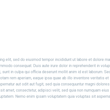
ITH FILTER AND BIG GA
ng elit, sed do eiusmod tempor incididunt ut labore et dolore m
ommodo consequat. Duis aute irure dolor in reprehenderit in volupta
 sunt in culpa qui officia deserunt mollit anim id est laborum. Sed
am rem aperiam, eaque ipsa quae ab illo inventore veritatis et q
ernatur aut odit aut fugit, sed quia consequuntur magni dolores
sit amet, consectetur, adipisci velit, sed quia non numquam eiu
uptatem. Nemo enim ipsam voluptatem quia voluptas sit aspernatu