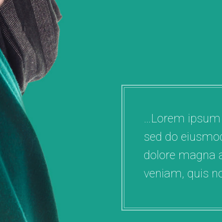
dolor. Proin eu ultrices libero.
Curabitur vulputate vestibul
elementum. Suspendisse id 
nibh mollis. uiss ac purus di
…Lorem ipsum do
sed do eiusmod
dolore magna a
veniam, quis no