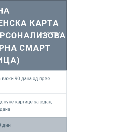
НА
ЕНСКА КАРТА
ЕРСОНАЛИЗОВАНА
ПOЧЕТНА
eКГ
РЕД ВОЖЊЕ
РНА СМАРТ
ИЦА)
 важи 90 дана од прве
опуне картице за један,
 дана
0 дин