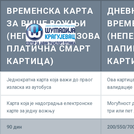
ВРЕМЕНСКА КАРТА
ДНЕВ
ЗА ВИШЕ ВОЖЊИ
ВРЕМ
(НЕПЕРСОНАЛИЗОВАНА
(НЕП
ПЛАТИЧНА СМАРТ
ПАПИ
КАРТИЦА)
КАРТ
Једнократна карта која важи до првог
Ова картица
изласка из аутобуса
валидације
Карта која је надоградња електронске
Могућност д
карте за једну вожњу
три или пет
90 дин
200/550/70