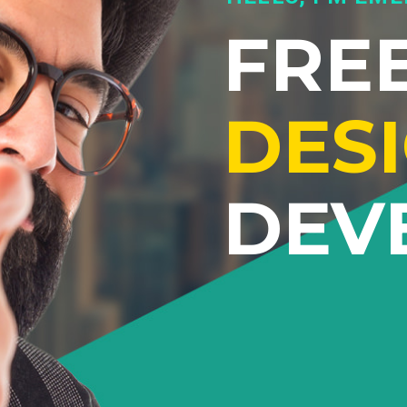
FRE
DES
DEV
Lorem ipsum dolor sit amet
adipiscing elit. Proin ornare
quam tempus aliquet vitae e