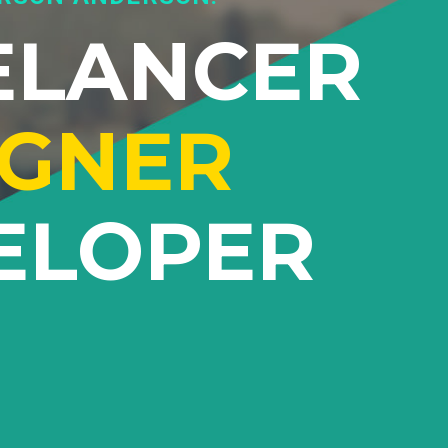
ELANCER
IGNER
ELOPER
Lorem ipsum dolor sit amet
 sem sed
adipiscing elit. Proin ornare sem sed
get
quam tempus aliquet vitae eget