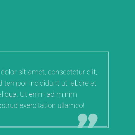
dolor. Proin eu ultrices libero.
um
Curabitur vulputate vestibulum
neque a
elementum. Suspendisse id neque a
gnissim.
nibh mollis. uiss ac purus dignissim.
lor sit amet, consectetur elit,
 tempor incididunt ut labore et
liqua. Ut enim ad minim
strud exercitation ullamco!