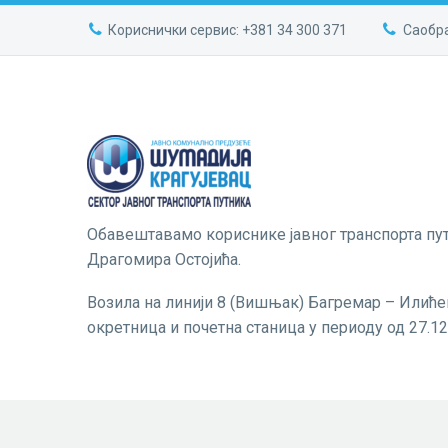
Кориснички сервис: +381 34 300 371
Саобра
Обавештавамо кориснике јавног транспорта пут
Драгомира Остојића.
Возила на линији 8 (Вишњак) Багремар – Илиће
окретница и почетна станица у периоду од 27.12.