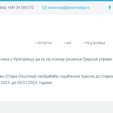
ћај: +381 34 300 372
saobracaj@jkpsumadija.rs
ПOЧЕТНА
eКГ
РЕД ВОЖЊЕ
ника у Крагујевцу да се на основу решења Градске управе
во (Стара Општина) саобраћаће скраћеном трасом до стајал
2023. до 05.01.2024. године.